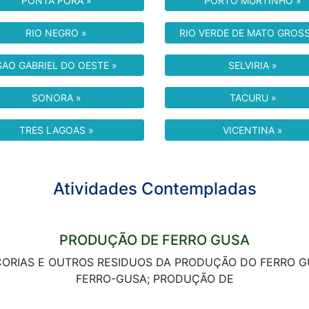
PONTA PORA »
PORTO MURTINHO »
RIO NEGRO »
RIO VERDE DE MATO GROS
SAO GABRIEL DO OESTE »
SELVIRIA »
SONORA »
TACURU »
TRES LAGOAS »
VICENTINA »
Atividades Contempladas
PRODUÇÃO DE FERRO GUSA
ORIAS E OUTROS RESIDUOS DA PRODUÇÃO DO FERRO 
FERRO-GUSA; PRODUÇÃO DE