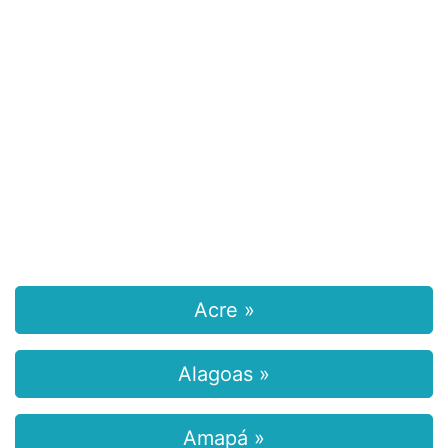
Acre »
Alagoas »
Amapá »